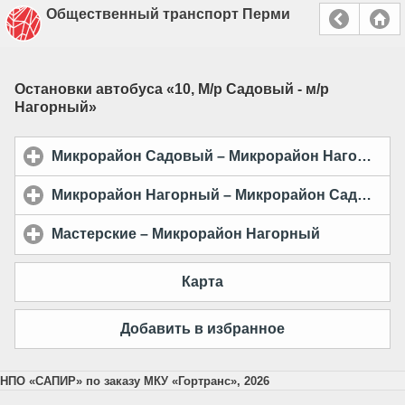
Общественный транспорт Перми
Остановки автобуса «
10, М/р Садовый - м/р
Нагорный
»
Микрорайон Садовый – Микрорайон Нагорный
c
Микрорайон Нагорный – Микрорайон Садовый
c
Мастерские – Микрорайон Нагорный
click to exp
Карта
Добавить в избранное
НПО «САПИР» по заказу МКУ «Гортранс», 2026