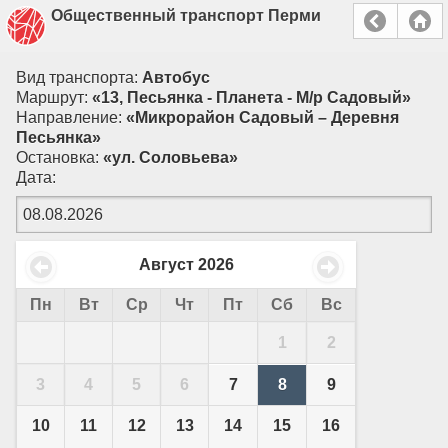
Общественный транспорт Перми
Вид транспорта:
Автобус
Маршрут:
«13, Песьянка - Планета - М/р Садовый»
Направление:
«Микрорайон Садовый – Деревня
Песьянка»
Остановка:
«ул. Соловьева»
Дата:
Август
2026
Пн
Вт
Ср
Чт
Пт
Сб
Вс
1
2
3
4
5
6
7
8
9
10
11
12
13
14
15
16