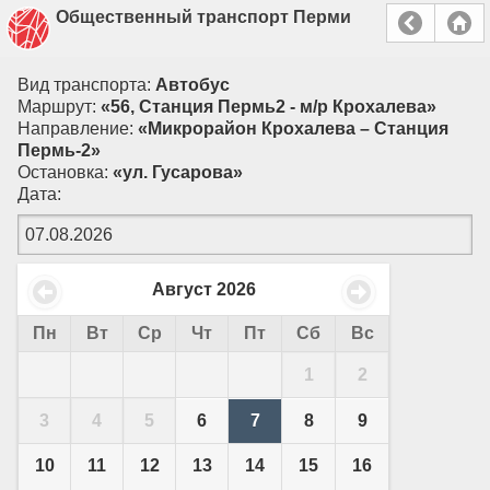
Общественный транспорт Перми
Вид транспорта:
Автобус
Маршрут:
«56, Станция Пермь2 - м/р Крохалева»
Направление:
«Микрорайон Крохалева – Станция
Пермь-2»
Остановка:
«ул. Гусарова»
Дата:
Август
2026
Пн
Вт
Ср
Чт
Пт
Сб
Вс
1
2
3
4
5
6
7
8
9
10
11
12
13
14
15
16