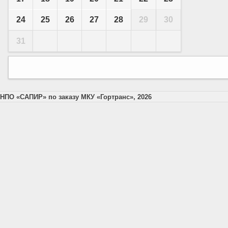
24
25
26
27
28
29
30
31
НПО «САПИР» по заказу МКУ «Гортранс», 2026