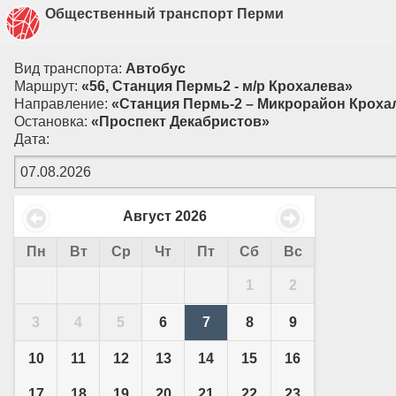
Общественный транспорт Перми
Вид транспорта:
Автобус
Маршрут:
«56, Станция Пермь2 - м/р Крохалева»
Направление:
«Станция Пермь-2 – Микрорайон Кроха
Остановка:
«Проспект Декабристов»
Дата:
Август
2026
Пн
Вт
Ср
Чт
Пт
Сб
Вс
1
2
3
4
5
6
7
8
9
10
11
12
13
14
15
16
17
18
19
20
21
22
23