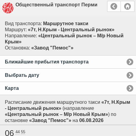
Общественный транспорт Перми
Вид транспорта:
Маршрутное такси
Маршрут:
«7т, Н.Крым - Центральный рынок»
Направление:
«Центральный рынок – М/р Новый
Крым»
Остановка:
«Завод "Пемос"»
Ближайшие прибытия транспорта
Выбрать дату
Карта
Расписание движения маршрутного такси
«7т, Н.Крым
- Центральный рынок»
(направление
«Центральный рынок – М/р Новый Крым»
) по
остановке
«Завод "Пемос"»
на
06.08.2026
06
44
55