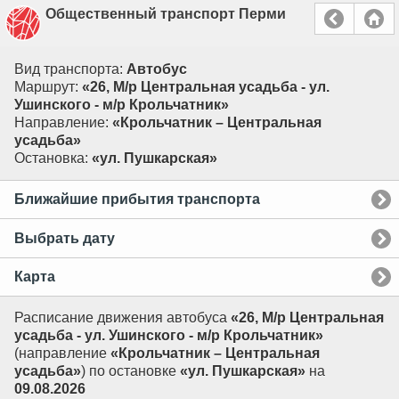
Общественный транспорт Перми
Вид транспорта:
Автобус
Маршрут:
«26, М/р Центральная усадьба - ул.
Ушинского - м/р Крольчатник»
Направление:
«Крольчатник – Центральная
усадьба»
Остановка:
«ул. Пушкарская»
Ближайшие прибытия транспорта
Выбрать дату
Карта
Расписание движения автобуса
«26, М/р Центральная
усадьба - ул. Ушинского - м/р Крольчатник»
(направление
«Крольчатник – Центральная
усадьба»
) по остановке
«ул. Пушкарская»
на
09.08.2026