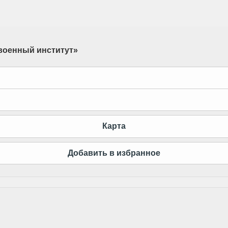
 военный институт
»
lick to expand contents
lick to expand contents
Карта
Добавить в избранное