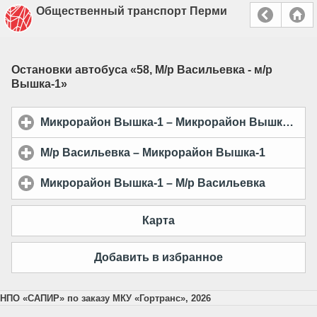
Общественный транспорт Перми
Остановки автобуса «
58, М/р Васильевка - м/р
Вышка-1
»
Микрорайон Вышка-1 – Микрорайон Вышка-1
cli
М/р Васильевка – Микрорайон Вышка-1
click to 
Микрорайон Вышка-1 – М/р Васильевка
click to 
Карта
Добавить в избранное
НПО «САПИР» по заказу МКУ «Гортранс», 2026