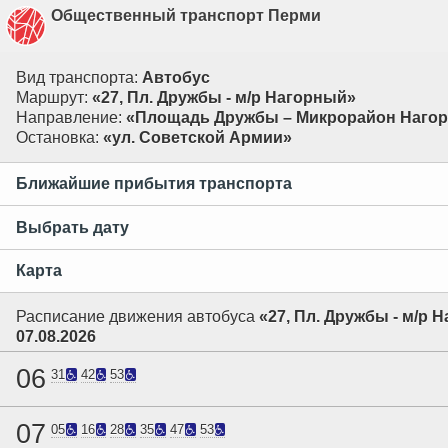
Общественный транспорт Перми
Вид транспорта:
Автобус
Маршрут:
«27, Пл. Дружбы - м/р Нагорный»
Направление:
«Площадь Дружбы – Микрорайон Наго
Остановка:
«ул. Советской Армии»
Ближайшие прибытия транспорта
Выбрать дату
Карта
Расписание движения автобуса
«27, Пл. Дружбы - м/р 
07.08.2026
06
31
42
53
07
05
16
28
35
47
53