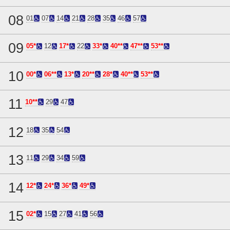
08
01
07
14
21
28
35
46
57
09
05*
12
17*
22
33*
40**
47**
53**
10
00*
06**
13*
20**
28*
40**
53**
11
10**
29
47
12
18
35
54
13
11
29
34
59
14
12*
24*
36*
49*
15
02*
15
27
41
56