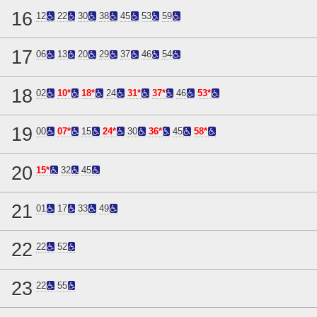
16
12
22
30
38
45
53
59
17
06
13
20
29
37
46
54
18
02
10*
18*
24
31*
37*
46
53*
19
00
07*
15
24*
30
36*
45
58*
20
15*
32
45
21
01
17
33
49
22
22
52
23
22
55