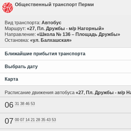
Общественный транспорт Перми
Вид транспорта:
Автобус
Маршрут:
«27, Пл. Дружбы - м/р Нагорный»
Направление:
«Школа № 136 – Площадь Дружбы»
Остановка:
«ул. Балхашская»
Ближайшие прибытия транспорта
Выбрать дату
Карта
Расписание движения автобуса
«27, Пл. Дружбы - м/р 
06
31
38
46
53
07
00
07
14
21
28
35
43
53