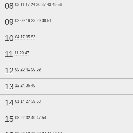
08
03
11
17
24
30
37
43
49
56
09
02
09
16
23
29
38
51
10
04
17
35
53
11
11
29
47
12
05
23
41
50
59
13
12
24
36
48
14
01
14
27
39
53
15
08
22
32
40
47
54