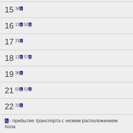
15
34
16
13
52
17
31
18
12
57
19
36
21
03
53
22
33
- прибытие транспорта с низким расположением
пола