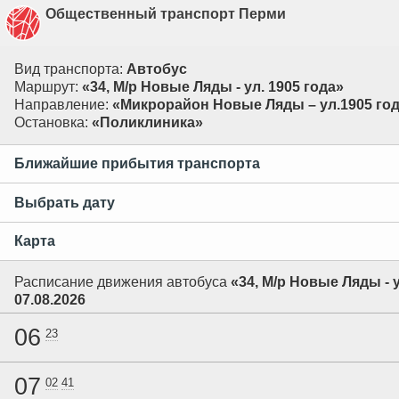
Общественный транспорт Перми
Вид транспорта:
Автобус
Маршрут:
«34, М/р Новые Ляды - ул. 1905 года»
Направление:
«Микрорайон Новые Ляды – ул.1905 го
Остановка:
«Поликлиника»
Ближайшие прибытия транспорта
Выбрать дату
Карта
Расписание движения автобуса
«34, М/р Новые Ляды - у
07.08.2026
06
23
07
02
41