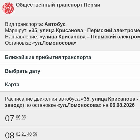
Общественный транспорт Перми
Вид транспорта:
Автобус
Маршрут:
«35, улица Крисанова - Пермский электром
Направление:
«улица Крисанова – Пермский электро
Остановка:
«ул.Ломоносова»
Ближайшие прибытия транспорта
Выбрать дату
Карта
Расписание движения автобуса
«35, улица Крисанова 
завод»
) по остановке
«ул.Ломоносова»
на
06.08.2026
07
06
36
08
02
21
40
59