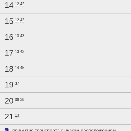
14
12
42
15
12
43
16
13
43
17
13
43
18
14
45
19
37
20
08
39
21
13
- прибытие транспорта с низким расположением