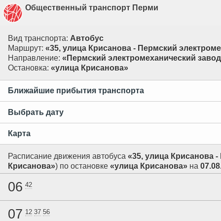
Общественный транспорт Перми
Вид транспорта:
Автобус
Маршрут:
«35, улица Крисанова - Пермский электром
Направление:
«Пермский электромеханический завод
Остановка:
«улица Крисанова»
Ближайшие прибытия транспорта
Выбрать дату
Карта
Расписание движения автобуса
«35, улица Крисанова 
Крисанова»
) по остановке
«улица Крисанова»
на
07.08
06
42
07
12
37
56