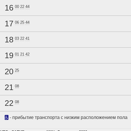
16
00
22
44
17
06
25
44
18
03
22
41
19
01
21
42
20
25
21
08
22
08
- прибытие транспорта с низким расположением пола