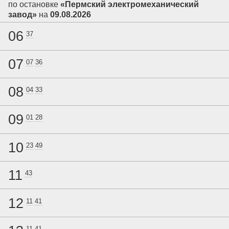
по остановке
«Пермский электромеханический
завод»
на
09.08.2026
06
37
07
07
36
08
04
33
09
01
28
10
23
49
11
43
12
11
41
11
41