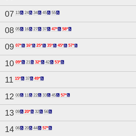
07
13
24
34
45
55
08
05
16
27
37
47*
58*
09
07*
16*
25*
35*
45*
57*
10
09*
21
32*
42
53*
11
15*
37
49*
12
00
11
22
33
45
57*
13
09
20*
32
56
14
06
20
44
57*