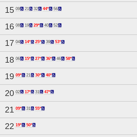
15
09
21
32
44*
56
16
08
19
29*
40
52
17
04
14*
25*
39
53*
18
06
15*
27*
36*
46
58*
19
09*
21
30*
40*
20
02
17*
31
47*
21
09*
31
55*
22
19*
50*