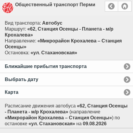
Общественный транспорт Перми
Вид транспорта:
Автобус
Маршрут:
«62, Станция Осенцы - Планета - м/р
Крохалева»
Направление:
«Микрорайон Крохалева – Станция
Осенцы»
Остановка:
«ул. Стахановская»
Ближайшие прибытия транспорта
Выбрать дату
Карта
Расписание движения автобуса
«62, Станция Осенцы
- Планета - м/р Крохалева»
(направление
«Микрорайон Крохалева – Станция Осенцы»
) по
остановке
«ул. Стахановская»
на
09.08.2026