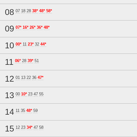
08
07
18
28
38*
48*
58*
09
07*
16*
26*
36*
48*
10
00*
11
23*
32
44*
11
06*
28
39*
51
12
01
13
22
36
47*
13
00
10*
23
47
55
14
11
35
48*
59
15
12
23
34*
47
58