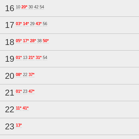
16
10
20*
30
42
54
17
03*
14*
29
43*
56
18
05*
17*
28*
38
50*
19
01*
13
21*
31*
54
20
08*
22
37*
21
01*
23
47*
22
11*
41*
23
13*