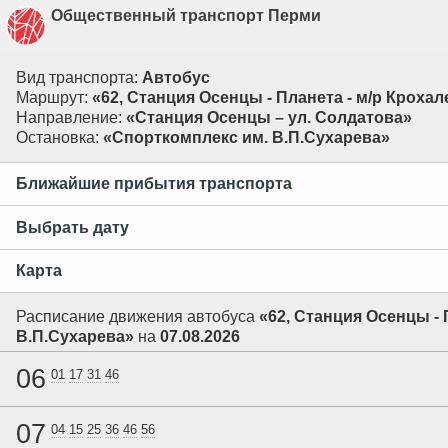
Общественный транспорт Перми
Вид транспорта:
Автобус
Маршрут:
«62, Станция Осенцы - Планета - м/р Крохал
Направление:
«Станция Осенцы – ул. Солдатова»
Остановка:
«Спорткомплекс им. В.П.Сухарева»
Ближайшие прибытия транспорта
Выбрать дату
Карта
Расписание движения автобуса
«62, Станция Осенцы - 
В.П.Сухарева»
на
07.08.2026
06
01
17
31
46
07
04
15
25
36
46
56