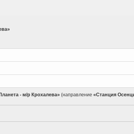
ева»
Планета - м/р Крохалева»
(направление
«Станция Осенцы