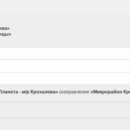
ева»
енцы»
Планета - м/р Крохалева»
(направление
«Микрорайон Кр