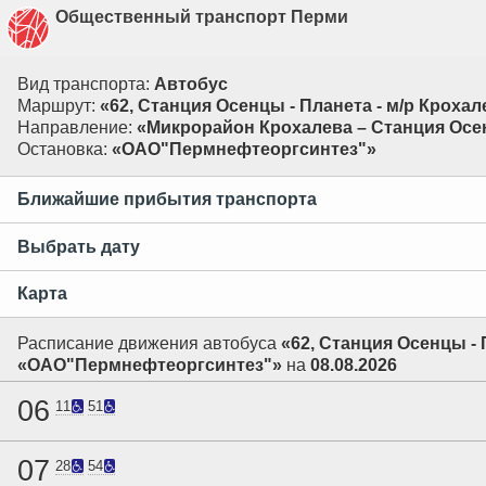
Общественный транспорт Перми
Вид транспорта:
Автобус
Маршрут:
«62, Станция Осенцы - Планета - м/р Крохал
Направление:
«Микрорайон Крохалева – Станция Ос
Остановка:
«ОАО"Пермнефтеоргсинтез"»
Ближайшие прибытия транспорта
Выбрать дату
Карта
Расписание движения автобуса
«62, Станция Осенцы - 
«ОАО"Пермнефтеоргсинтез"»
на
08.08.2026
06
11
51
07
28
54