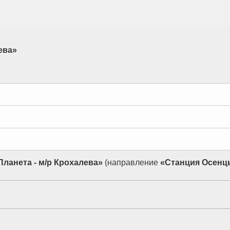
ева»
Планета - м/р Крохалева»
(направление
«Станция Осенцы