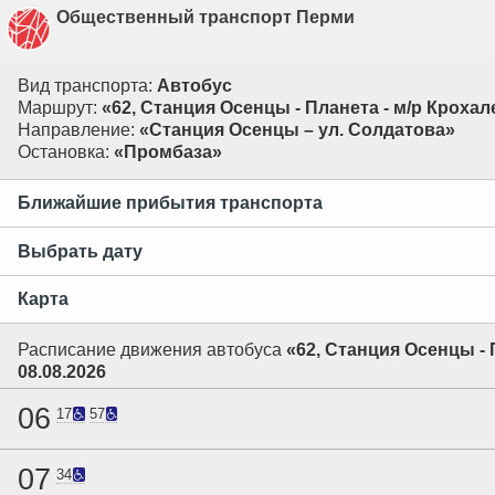
Общественный транспорт Перми
Вид транспорта:
Автобус
Маршрут:
«62, Станция Осенцы - Планета - м/р Крохал
Направление:
«Станция Осенцы – ул. Солдатова»
Остановка:
«Промбаза»
Ближайшие прибытия транспорта
Выбрать дату
Карта
Расписание движения автобуса
«62, Станция Осенцы - 
08.08.2026
06
17
57
07
34