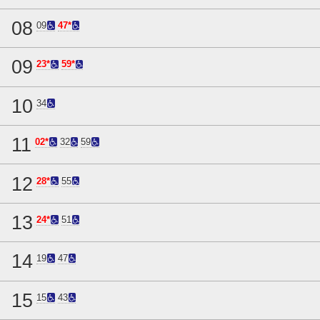
08
09
47*
09
23*
59*
10
34
11
02*
32
59
12
28*
55
13
24*
51
14
19
47
15
15
43